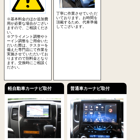
丁寧に作業させていただ
いております。お時間を
※基本料金のほか追加費
頂戴するため、代車準備
用が必要な場合がござい
してございます。
ますので、ご相談くださ
い。
※アライメント調整やト
ーイン調整をご用命いた
だいた際は、テスターを
備えた専門店にて作業を
実施させていただいてお
りますので別料金となり
ます。交換時にご相談く
ださい。
軽自動車カーナビ取付
普通車カーナビ取付